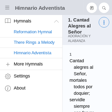
Himnario Adventista
1. Cantad
Hymnals
Alegres al
Señor
Reformation Hymnal
ADORACIÓN Y
ALABANZA
There Rings a Melody
Himnario Adventista
Cantad
More Hymnals
alegres al
Señor,
Settings
mortales
todos por
About
doquier;
servidle
siempre